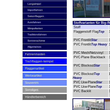
Langwimpel
Importfahnen
Saisonflaggen
Autofahnen
Stoffvarianten für Big-/
Stoff
Wimpelketten
Flaggenstoff Flag
Top
Traditionsfahnen
PVC Frontlit
Star
Sonnenschirme
PVC Frontlit
Top Heavy
Allgemeines
PVC Mesh/Netzvinyl
Fahnenmasten
PVC-Plane Blackback
Tischflaggen-/wimpel
PVC Blockout
Star
Flaggenartikel
PVC Blockout
Top
Werbeartikel
Heavy
PVC Lkw-Plane
Star
Souvenirs
PVC Lkw-Plane
Top
Sonstiges
PVC Backlit
Händlerbereich