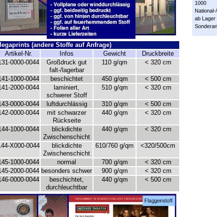
1000
National-
ab Lager 
Sonderanf
Megaprints (andere Stoffe auf Anfrage)
Artikel-Nr.
Infos
Gewicht
Druckbreite
131-0000-0044
Großdruck gut
110 g/qm
< 320 cm
falt-/lagerbar
141-1000-0044
beschichtet
450 g/qm
< 500 cm
141-2000-0044
laminiert,
510 g/qm
< 320 cm
schwerer Stoff
143-0000-0044
luftdurchlässig
310 g/qm
< 500 cm
142-0000-0044
mit schwarzer
440 g/qm
< 320 cm
Rückseite
144-1000-0044
blickdichte
440 g/qm
< 320 cm
Zwischenschicht
144-X000-0044
blickdichte
610/760 g/qm
<320/500cm
Zwischenschicht
145-1000-0044
normal
700 g/qm
< 320 cm
145-2000-0044
besonders schwer
900 g/qm
< 320 cm
146-0000-0044
beschichtet,
440 g/qm
< 500 cm
durchleuchtbar