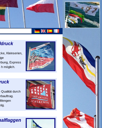
ldruck
cke, Kleinserien,
ige
rbung, Express
 h möglich.
ruck
 Qualität durch
rbauftrag.
 Mengen
tig.
nalflaggen