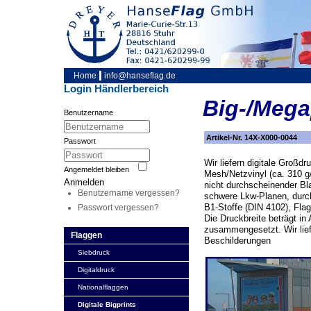
Home
info@hanseflag.de
Login Händlerbereich
Big-/Mega
Benutzername
Artikel-Nr. 14X-X000-0044
Passwort
Wir liefern digitale Großd
Angemeldet bleiben
Mesh/Netzvinyl (ca. 310 g/
Anmelden
nicht durchscheinender Bla
Benutzername vergessen?
schwere Lkw-Planen, durc
B1-Stoffe (DIN 4102), Flag
Passwort vergessen?
Die Druckbreite beträgt i
zusammengesetzt. Wir lie
Flaggen
Beschilderungen
Siebdruck
Digitaldruck
Nationalflaggen
Digitale Bigprints