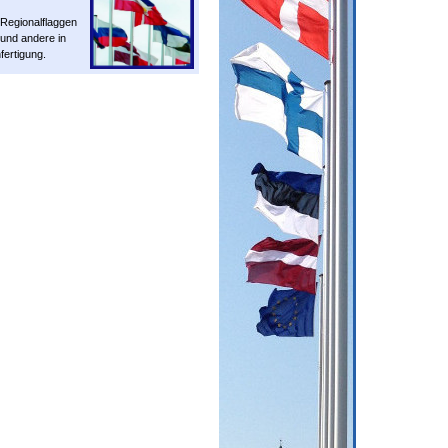
/Regionalflaggen
und andere in
ertigung.