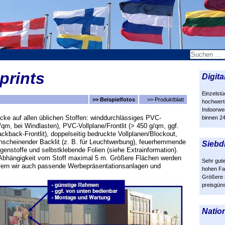
prints
Digita
Einzelstü
>> Beispielfotos
>> Produktblatt
hochwert
Indoorwe
rucke auf allen üblichen Stoffen: winddurchlässiges PVC-
binnen 24
qm, bei Windlasten), PVC-Vollplane/Frontlit (> 450 g/qm, ggf.
ckback-Frontlit), doppelseitig bedruckte Vollplanen/Blockout,
hscheinender Backlit (z. B. für Leuchtwerbung), feuerhemmende
Siebd
genstoffe und selbstklebende Folien (siehe Extrainformation).
n Abhängigkeit vom Stoff maximal 5 m. Größere Flächen werden
Sehr gute
fern wir auch passende Werbepräsentationsanlagen und
hohen Fa
Größere
preisgüns
Natio